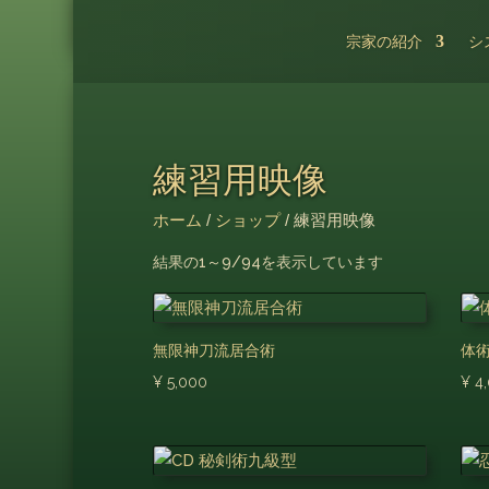
宗家の紹介
シ
練習用映像
ホーム
/
ショップ
/ 練習用映像
人
結果の1～9/94を表示しています
気
順
無限神刀流居合術
体
¥
5,000
¥
4