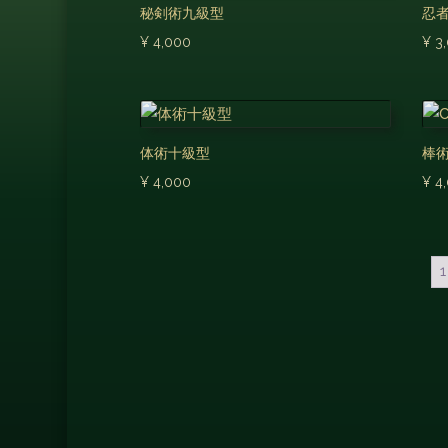
秘剣術九級型
忍
¥
4,000
¥
3
体術十級型
棒
¥
4,000
¥
4
1