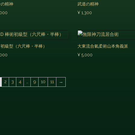
者の精神
武道の精神
,000
¥
1,300
術初級型（六尺棒・半棒）
大東流合氣柔術山本角義派
,000
¥
5,000
2
3
4
…
9
10
11
→