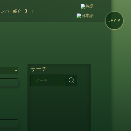
メンバー紹介
JPY ¥
サーチ
商
品
検
索