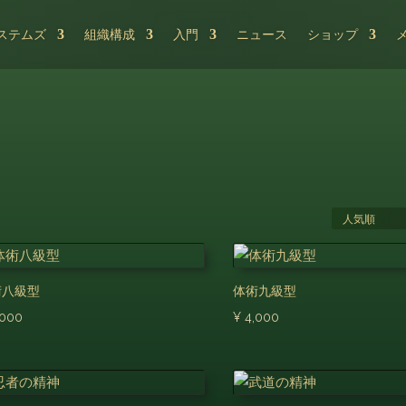
ステムズ
組織構成
入門
ニュース
ショップ
術八級型
体術九級型
,000
¥
4,000