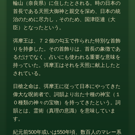
輪山（奈良県）に住したとされる。時の日本の
首長である天照大御神と親交を深め、日本の統
治のために尽力し，そのため、国津臣連（大
臣）となったという。
弭摩王は、７２個の勾玉で作られた特別な首飾
りを持参した。その首飾りは、首長の象徴であ
るだけでなく、占いにも使われる重要な意味を
持っていた。弭摩王はそれを天照に献上したと
されている。
日槍之命は、弭摩王に従って日本にやってきた
偉大な呪術者で、詞韻より出た十種の神宝（１
０種類の神々の宝物）を持ってきたという。詞
韻とは、霊術（真理の意識）を意味していま
す。
紀元前500年或いは550年頃、数百人のマレー系