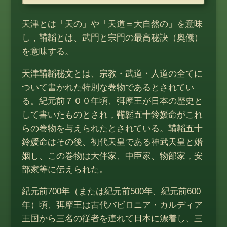
天津とは「天の」や「天道＝大自然の」を意味
し，鞴韜とは、武門と宗門の最高秘訣（奥儀）
を意味する。
天津鞴韜秘文とは、宗教・武道・人道の全てに
ついて書かれた特別な巻物であるとされてい
る。紀元前７００年頃、弭摩王が日本の歴史と
して書いたものとされ，鞴韜五十鈴媛命がこれ
らの巻物を与えられたとされている。鞴韜五十
鈴媛命はその後、初代天皇である神武天皇と婚
姻し、この巻物は大伴家、中臣家、物部家，安
部家等に伝えられた。
紀元前700年（または紀元前500年、紀元前600
年）頃、弭摩王は古代バビロニア・カルディア
王国から三名の従者を連れて日本に漂着し、三