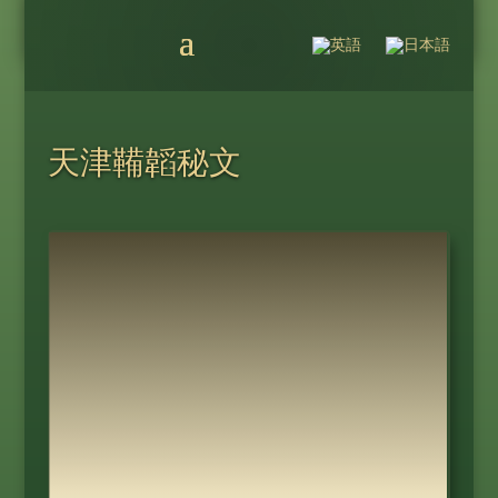
天津鞴韜秘文