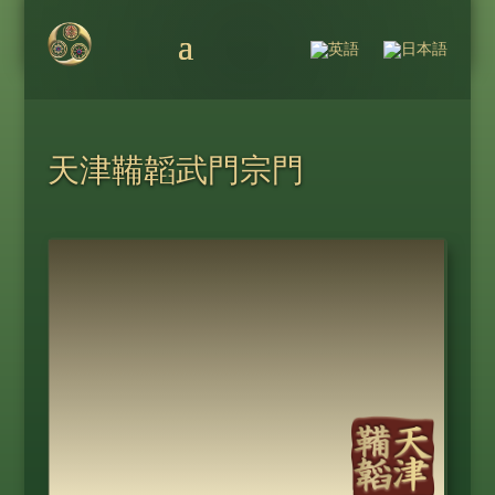
天津鞴韜武門宗門