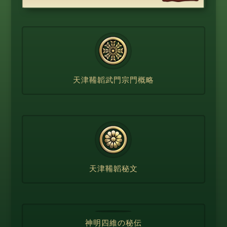
天津鞴韜武門宗門概略
天津鞴韜秘文
神明四維の秘伝