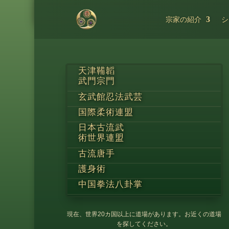
宗家の紹介
シ
天津鞴韜
武門宗門
玄武館忍法武芸
国際柔術連盟
日本古流武
術世界連盟
古流唐手
護身術
中国拳法八卦掌
現在、世界20カ国以上に道場があります。お近くの道場
を探してください。