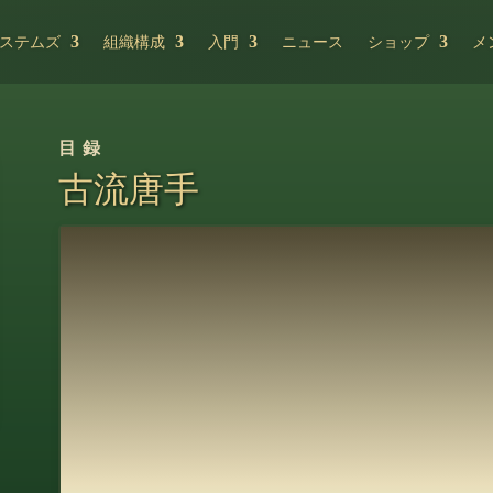
ステムズ
組織構成
入門
ニュース
ショップ
メ
目録
古流唐手