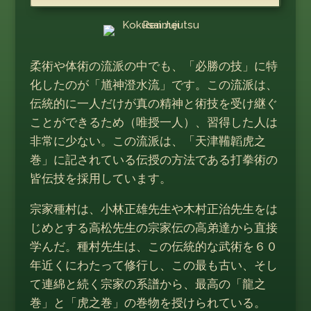
柔術や体術の流派の中でも、「必勝の技」に特
化したのが「馗神澄水流」です。この流派は、
伝統的に一人だけが真の精神と術技を受け継ぐ
ことができるため（唯授一人）、習得した人は
非常に少ない。この流派は、「天津鞴韜虎之
巻」に記されている伝授の方法である打拳術の
皆伝技を採用しています。
宗家種村は、小林正雄先生や木村正治先生をは
じめとする高松先生の宗家伝の高弟達から直接
学んだ。種村先生は、この伝統的な武術を６０
年近くにわたって修行し、この最も古い、そし
て連綿と続く宗家の系譜から、最高の「龍之
巻」と「虎之巻」の巻物を授けられている。