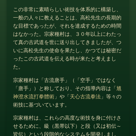
この非常に素晴らしい術技を体系的に構築し、
一般の人々に教えることは、高松先生の長期的
な目標であったが、それを達成するための時間
はなかった。宗家種村は、３０年以上にわたっ
て真の古武道を世に送り出してきましたが、つ
いに高松先生の使命を果たし、かつては秘密だ
ったこの古武道を伝える時が来たと考えまし
た。
宗家種村は「古流唐手」（「空手」ではなく
「唐手」）と称しており、その指導内容は「
馗
神澄水流打拳體術
」や「
天心古流拳法
」等々の
術技に基づいています。
宗家種村は、これらの高度な術技を身に付けさ
せるために、級（黒帯以下）と段（又は初伝～
皆伝）という段階的なシステムを開発しまし